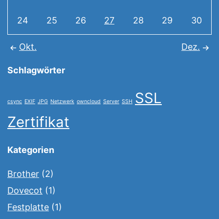
24
25
26
27
28
29
30
Okt.
Dez.
Schlagwörter
SSL
csync
EXIF
JPG
Netzwerk
owncloud
Server
SSH
Zertifikat
Kategorien
Brother
(2)
Dovecot
(1)
Festplatte
(1)