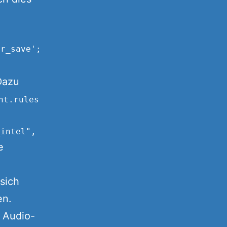
Dazu
nt.rules
e
 sich
en.
 Audio-