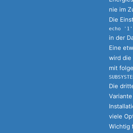
nie im Z
Die Eins
in der D
Eine etw
wird die
mit folg
Die drit
Variante
Installa
viele Op
Wichtig