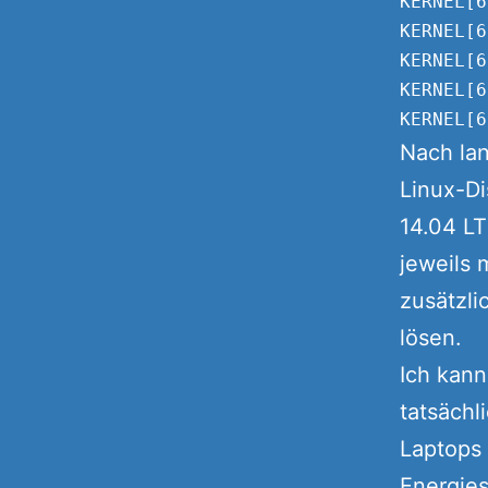
KERNEL[6
KERNEL[6
KERNEL[6
KERNEL[6
Nach la
Linux-Di
14.04 L
jeweils 
zusätzli
lösen.
Ich kann
tatsächl
Laptops 
Energie