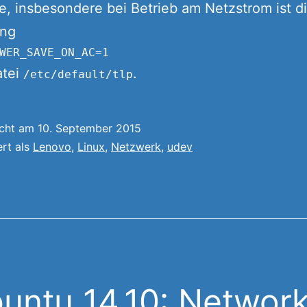
, insbesondere bei Betrieb am Netzstrom ist d
ung
atei
.
/etc/default/tlp
icht am
10. September 2015
ert als
Lenovo
,
Linux
,
Netzwerk
,
udev
untu 14.10: Network