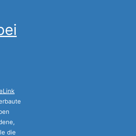
bei
eLink
verbaute
eben
dene,
le die