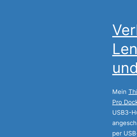
Ver
Len
und
Mein
Th
Pro Doc
USB3-Hu
angesch
per USB-