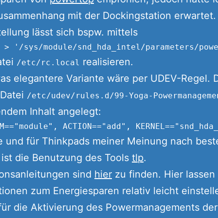
usammenhang mit der Dockingstation erwartet.
tellung lässt sich bspw. mittels
atei
realisieren.
/etc/rc.local
as elegantere Variante wäre per UDEV-Regel. 
 Datei
/etc/udev/rules.d/99-Yoga-Powermanageme
endem Inhalt angelegt:
te und für Thinkpads meiner Meinung nach best
 ist die Benutzung des Tools
tlp
.
tionsanleitungen sind
hier
zu finden. Hier lassen
tionen zum Energiesparen relativ leicht einstell
 für die Aktivierung des Powermanagements der