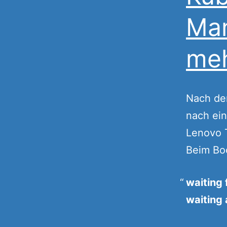
Man
meh
Nach dem
nach ei
Lenovo 
Beim Bo
waiting 
waiting 