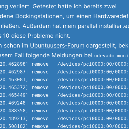
ng verliert. Getestet hatte ich bereits zwei
edene Dockingstationen, um einen Hardwaredef
ließen. Außerdem hat mein parallel installierte
 10 diese Probleme nicht.
h schon im
Ubuntuusers-Forum
dargestellt, b
iesem Fall folgende Meldungen bei
udevadm moni
20.462898] remove   /devices/pci0000:00/0000:
20.462987] remove   /devices/pci0000:00/0000:
20.463081] remove   /devices/pci0000:00/0000:
20.465372] remove   /devices/pci0000:00/0000:
20.465449] remove   /devices/pci0000:00/0000:
20.469248] remove   /devices/pci0000:00/0000:
20.488358] remove   /devices/pci0000:00/0000:
20.489213] remove   /devices/pci0000:00/0000:
20.508182] remove   /devices/pci0000:00/0000: