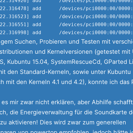
22.314926] add      /devices/pci0000:00/0000:
22.316478] add      /devices/pci0000:00/0000:
22.316523] add      /devices/pci0000:00/0000:
22.316551] add      /devices/pci0000:00/0000:
ngem Suchen, Probieren und Testen mit versch
stributionen und Kernelversionen (getestet mit
TS, Kubuntu 15.04, SystemRescueCd, GParted L
mit den Standard-Kerneln, sowie unter Kubuntu
ch mit den Kerneln 4.1 und 4.2), konnte ich das
 es mir zwar nicht erklären, aber Abhilfe schafft
ich, die Energieverwaltung für die Soundkarte 
zu aktivieren! Dies wird zwar zum generellen
sparen von
powertop
empfohlen, jedoch hätte i