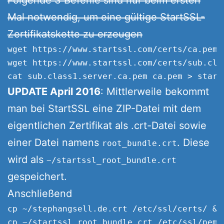
Mal notwendig, um eine gültige StartSSL-
Zertifikatskette zu erzeugen
wget https://www.startssl.com/certs/ca.pem

wget https://www.startssl.com/certs/sub.clas
UPDATE April 2016
: Mittlerweile bekommt
man bei StartSSL eine ZIP-Datei mit dem
eigentlichen Zertifikat als .crt-Datei sowie
einer Datei namens
. Diese
root_bundle.crt
wird als
~/startssl_root_bundle.crt
gespeichert.
Anschließend
cp ~/stephangsell.de.crt /etc/ssl/certs/ &&
cp ~/startssl_root_bundle.crt /etc/ssl/pem/
