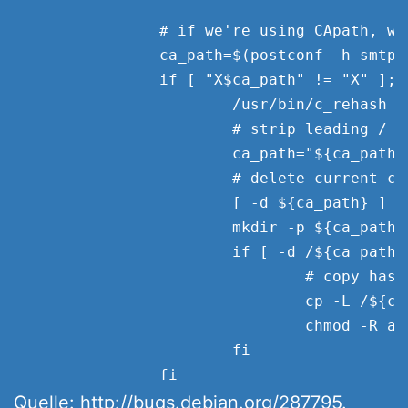
                # if we're using CApath, we
                ca_path=$(postconf -h smtp_t
                if [ "X$ca_path" != "X" ]; t
                        /usr/bin/c_rehash $
                        # strip leading /

                        ca_path="${ca_path#/
                        # delete current cop
                        [ -d ${ca_path} ] &
                        mkdir -p ${ca_path}

                        if [ -d /${ca_path} 
                                # copy hashe
                                cp -L /${ca
                                chmod -R a+r
                        fi

Quelle:
http://bugs.debian.org/287795
.