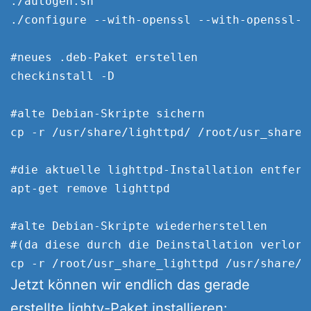
./autogen.sh

./configure --with-openssl --with-openssl-l
#neues .deb-Paket erstellen

checkinstall -D

#alte Debian-Skripte sichern

cp -r /usr/share/lighttpd/ /root/usr_share_l
#die aktuelle lighttpd-Installation entferne
apt-get remove lighttpd

#alte Debian-Skripte wiederherstellen 

#(da diese durch die Deinstallation verloren
Jetzt können wir endlich das gerade
erstellte lighty-Paket installieren: