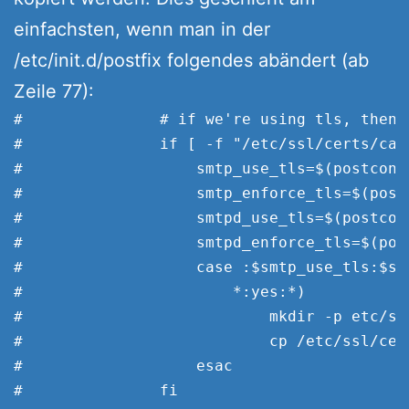
einfachsten, wenn man in der
/etc/init.d/postfix folgendes abändert (ab
Zeile 77):
#               # if we're using tls, then 
#               if [ -f "/etc/ssl/certs/ca-
#                   smtp_use_tls=$(postconf 
#                   smtp_enforce_tls=$(post
#                   smtpd_use_tls=$(postcon
#                   smtpd_enforce_tls=$(pos
#                   case :$smtp_use_tls:$sm
#                       *:yes:*)

#                           mkdir -p etc/ssl
#                           cp /etc/ssl/cer
#                   esac

#               fi
