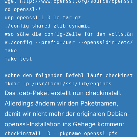
wget http://www.openssl.org/source/openssl-1
cd openssl-*

unp openssl-1.0.1e.tar.gz

./config shared zlib-dynamic

#so sähe die config-Zeile für den vollständ
#./config --prefix=/usr --openssldir=/etc/s
make

make test

#ohne den folgenden Befehl läuft checkinstal
Das .deb-Paket erstellt nun checkinstall.
Allerdings ändern wir den Paketnamen,
damit wir nicht mehr der originalen Debian-
openssl-Installation ins Gehege kommen: