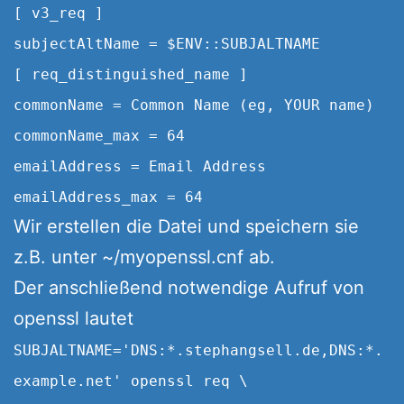
[ v3_req ]
subjectAltName = $ENV::SUBJALTNAME
[ req_distinguished_name ]
commonName = Common Name (eg, YOUR name)
commonName_max = 64
emailAddress = Email Address
emailAddress_max = 64
Wir erstellen die Datei und speichern sie
z.B. unter ~/myopenssl.cnf ab.
Der anschließend notwendige Aufruf von
openssl lautet
SUBJALTNAME='DNS:*.stephangsell.de,DNS:*.
example.net' openssl req \