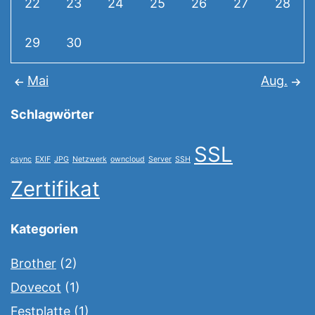
22
23
24
25
26
27
28
29
30
Mai
Aug.
Schlagwörter
SSL
csync
EXIF
JPG
Netzwerk
owncloud
Server
SSH
Zertifikat
Kategorien
Brother
(2)
Dovecot
(1)
Festplatte
(1)