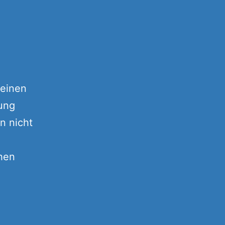
 einen
dung
n nicht
hen