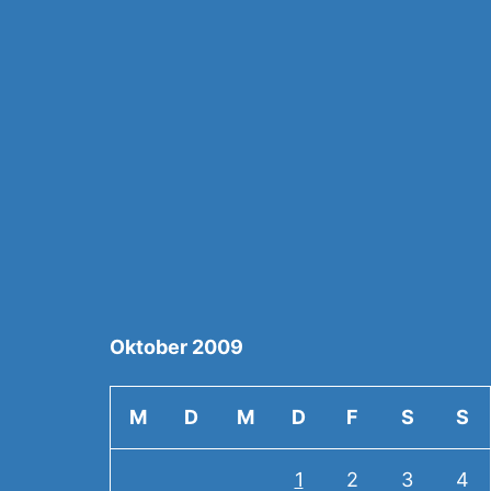
Oktober 2009
M
D
M
D
F
S
S
1
2
3
4