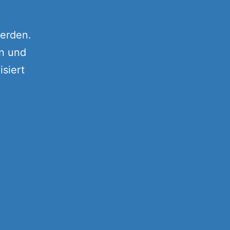
erden.
in und
siert