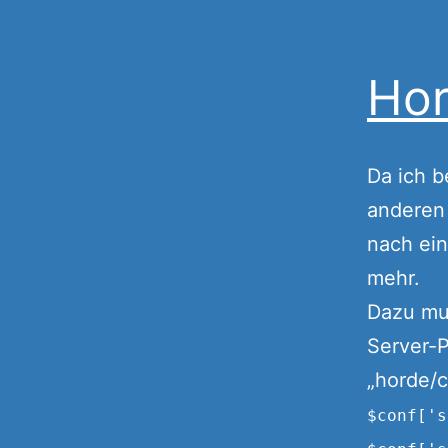
Ho
Da ich 
anderen 
nach ei
mehr.
Dazu mu
Server-P
„horde/c
$conf['s