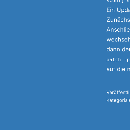
$conf['s
Ein Upd
Zunächst
Anschlie
wechselt
dann der
patch -p
auf die 
Veröffentl
Kategorisi