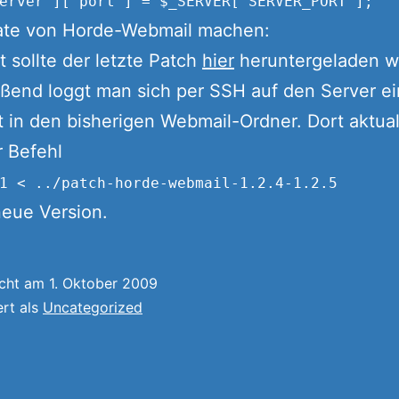
erver']['port'] = $_SERVER['SERVER_PORT'];
ate von Horde-Webmail machen:
 sollte der letzte Patch
hier
heruntergeladen w
ßend loggt man sich per SSH auf den Server e
 in den bisherigen Webmail-Ordner. Dort aktuali
 Befehl
1 < ../patch-horde-webmail-1.2.4-1.2.5
neue Version.
icht am
1. Oktober 2009
ert als
Uncategorized