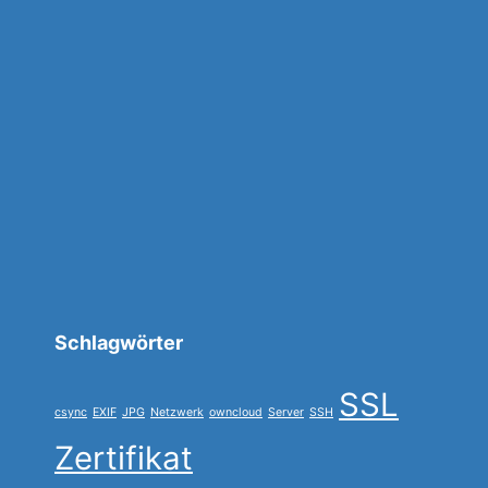
Schlagwörter
SSL
csync
EXIF
JPG
Netzwerk
owncloud
Server
SSH
Zertifikat