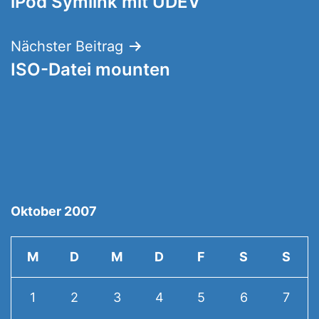
iPod Symlink mit UDEV
Nächster Beitrag
ISO-Datei mounten
Oktober 2007
M
D
M
D
F
S
S
1
2
3
4
5
6
7