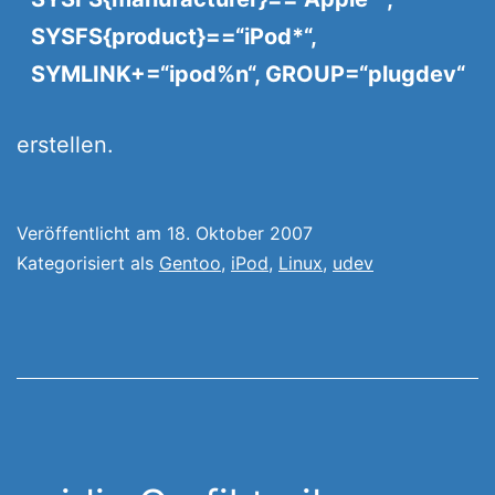
SYSFS{product}==“iPod*“,
SYMLINK+=“ipod%n“, GROUP=“plugdev“
erstellen.
Veröffentlicht am
18. Oktober 2007
Kategorisiert als
Gentoo
,
iPod
,
Linux
,
udev