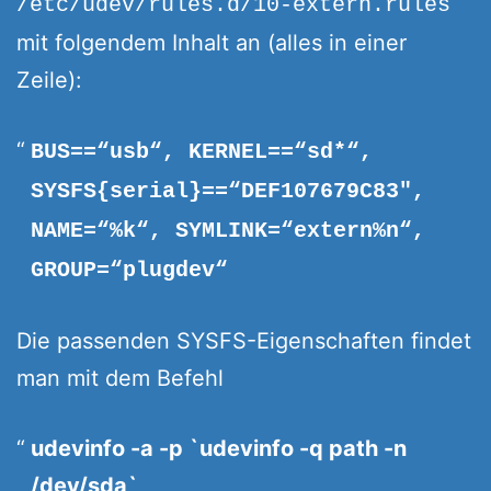
/etc/udev/rules.d/10-extern.rules
mit folgendem Inhalt an (alles in einer
Zeile):
BUS==“usb“, KERNEL==“sd*“,
SYSFS{serial}==“DEF107679C83″,
NAME=“%k“, SYMLINK=“extern%n“,
GROUP=“plugdev“
Die passenden SYSFS-Eigenschaften findet
man mit dem Befehl
udevinfo -a -p `udevinfo -q path -n
/dev/sda`