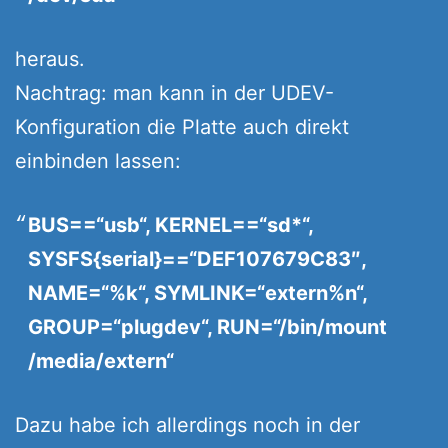
heraus.
Nachtrag: man kann in der UDEV-
Konfiguration die Platte auch direkt
einbinden lassen:
BUS==“usb“, KERNEL==“sd*“,
SYSFS{serial}==“DEF107679C83″,
NAME=“%k“, SYMLINK=“extern%n“,
GROUP=“plugdev“, RUN=“/bin/mount
/media/extern“
Dazu habe ich allerdings noch in der