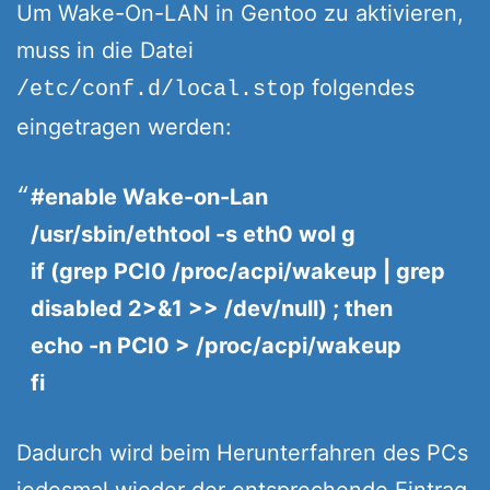
Um Wake-On-LAN in Gentoo zu aktivieren,
muss in die Datei
folgendes
/etc/conf.d/local.stop
eingetragen werden:
#enable Wake-on-Lan
/usr/sbin/ethtool -s eth0 wol g
if (grep PCI0 /proc/acpi/wakeup | grep
disabled 2>&1 >> /dev/null) ; then
echo -n PCI0 > /proc/acpi/wakeup
fi
Dadurch wird beim Herunterfahren des PCs
jedesmal wieder der entsprechende Eintrag