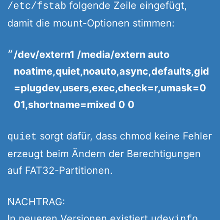
folgende Zeile eingefügt,
/etc/fstab
damit die mount-Optionen stimmen:
/dev/extern1 /media/extern auto
noatime,quiet,noauto,async,defaults,gid
=plugdev,users,exec,check=r,umask=0
01,shortname=mixed 0 0
sorgt dafür, dass chmod keine Fehler
quiet
erzeugt beim Ändern der Berechtigungen
auf FAT32-Partitionen.
NACHTRAG:
In neueren Versionen existiert
udevinfo