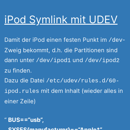
iPod Symlink mit UDEV
Damit der iPod einen festen Punkt im
-
/dev
Zweig bekommt, d.h. die Partitionen sind
dann unter
und
/dev/ipod1
/dev/ipod2
zu finden.
Dazu die Datei
/etc/udev/rules.d/60-
mit dem Inhalt (wieder alles in
ipod.rules
einer Zeile)
BUS==“usb“,
SYSFS{manufacturer}==“Apple*“,