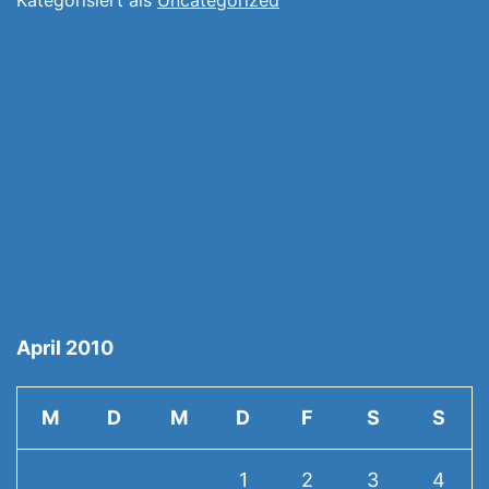
April 2010
M
D
M
D
F
S
S
1
2
3
4