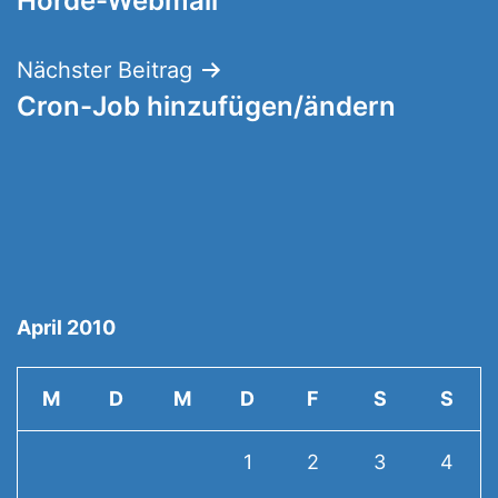
Horde-Webmail
Nächster Beitrag
Cron-Job hinzufügen/ändern
April 2010
M
D
M
D
F
S
S
1
2
3
4