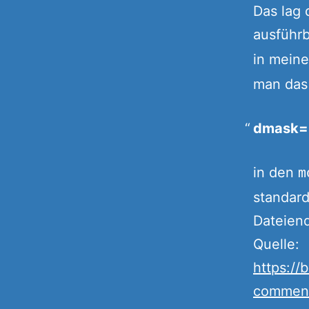
Das lag 
ausführb
in mein
man das
dmask=
in den
m
standard
Dateiend
Quelle:
https://
commen