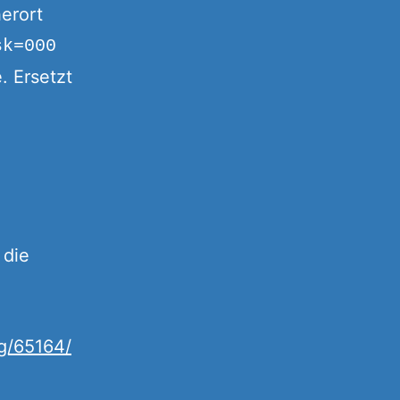
herort
sk=000
. Ersetzt
 die
ug/65164/