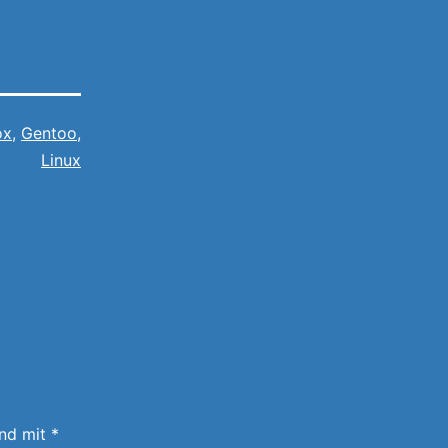
ox
,
Gentoo
,
Linux
ind mit
*