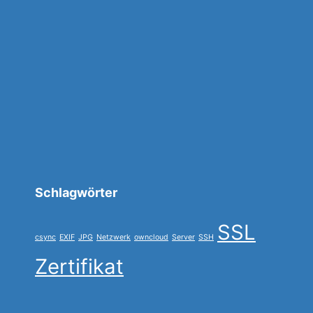
Schlagwörter
SSL
csync
EXIF
JPG
Netzwerk
owncloud
Server
SSH
Zertifikat