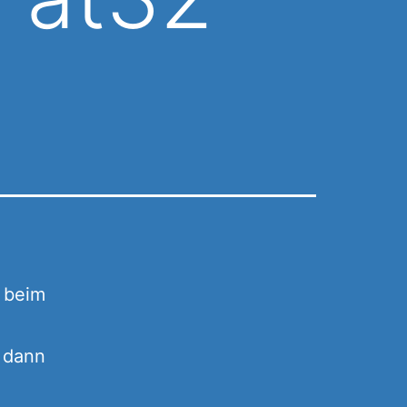
x beim
dann