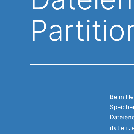
Partitio
Beim Her
Speicher
Dateien
datei.